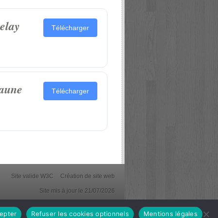
elay
Télécharger
eaune
Télécharger
Site valide W3C
Création de site web
Site mis à jour le 21/07/2026
epter
Refuser les cookies optionnels
Mentions légales