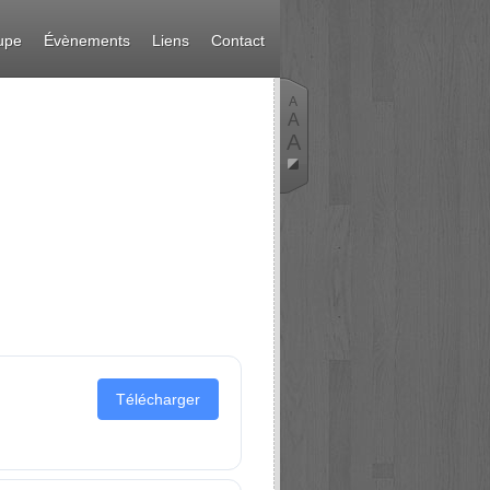
upe
Évènements
Liens
Contact
A
A
A
Télécharger