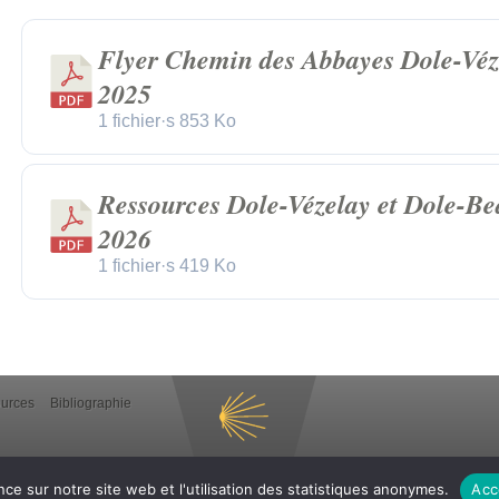
Flyer Chemin des Abbayes Dole-Véz
2025
1 fichier·s
853 Ko
Ressources Dole-Vézelay et Dole-B
2026
1 fichier·s
419 Ko
ources
Bibliographie
ce sur notre site web et l'utilisation des statistiques anonymes.
Acc