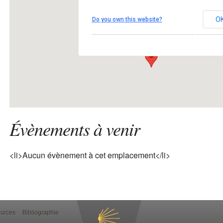
SALMAISE
O
Do you own this website?
Place de l'église - SALMAISE
Voir Évènements
Évènements à venir
<li>Aucun évènement à cet emplacement</li>
ources
Bibliographie