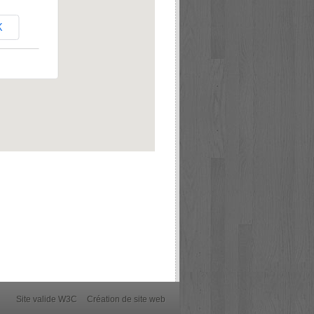
K
Site valide W3C
Création de site web