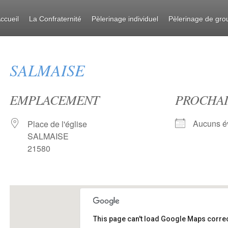
ccueil
La Confraternité
Pèlerinage individuel
Pèlerinage de gro
SALMAISE
EMPLACEMENT
PROCHAI
Aucuns é
Place de l'église
SALMAISE
21580
This page can't load Google Maps correc