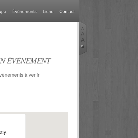
upe
Évènements
Liens
Contact
A
A
A
N ÉVÈNEMENT
vènements à venir
tly.