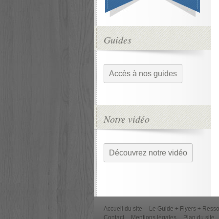
Guides
Accès à nos guides
Notre vidéo
Découvrez notre vidéo
Accueil du site
Le Guide + Flyers + Ress
Contact
Mentions légales
Plan du site