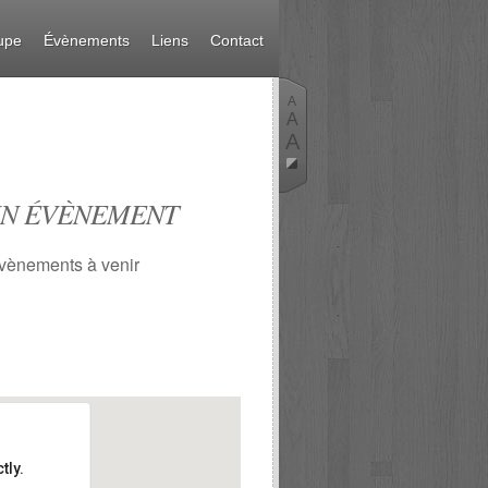
upe
Évènements
Liens
Contact
A
A
A
N ÉVÈNEMENT
vènements à venir
tly.