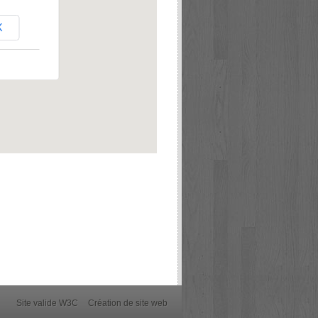
K
Site valide W3C
Création de site web