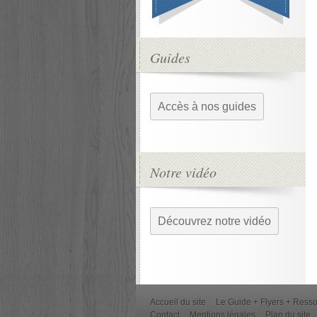
Guides
Accès à nos guides
Notre vidéo
Découvrez notre vidéo
Accueil du site
Le Guide + Flyers + Ress
Contact
Mentions légales
Plan du site