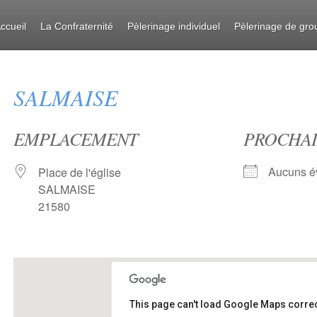
ccueil
La Confraternité
Pèlerinage individuel
Pèlerinage de gro
SALMAISE
EMPLACEMENT
PROCHAI
Aucuns é
Place de l'église
SALMAISE
21580
This page can't load Google Maps correc