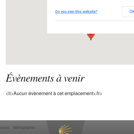
SALMAISE
O
Do you own this website?
Place de l'église - SALMAISE
Voir Évènements
Évènements à venir
<li>Aucun évènement à cet emplacement</li>
ources
Bibliographie