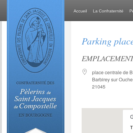
Accueil
La Confraternité
P
Parking place
EMPLACEMEN
place centrale de B
Barbirey sur Ouche
21045
T