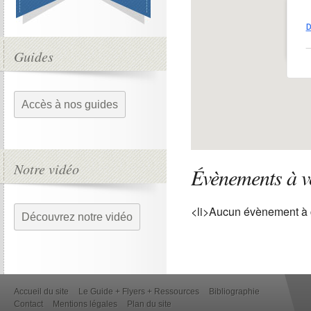
Par
D
pla
Voi
Guides
Accès à nos guides
Notre vidéo
Évènements à v
<li>Aucun évènement à 
Découvrez notre vidéo
Accueil du site
Le Guide + Flyers + Ressources
Bibliographie
Contact
Mentions légales
Plan du site