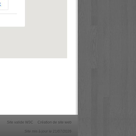
K
Site valide W3C
Création de site web
Site mis à jour le 21/07/2026