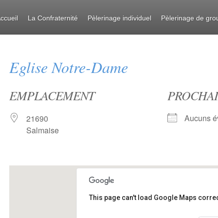
ccueil
La Confraternité
Pèlerinage individuel
Pèlerinage de gro
Eglise Notre-Dame
EMPLACEMENT
PROCHAI
Aucuns é
21690
Salmaise
This page can't load Google Maps correc
Eglise Notre-Dame