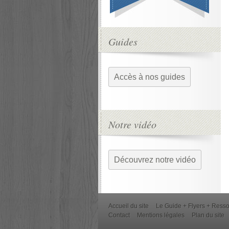
Guides
Accès à nos guides
Notre vidéo
Découvrez notre vidéo
Accueil du site
Le Guide + Flyers + Ress
Contact
Mentions légales
Plan du site