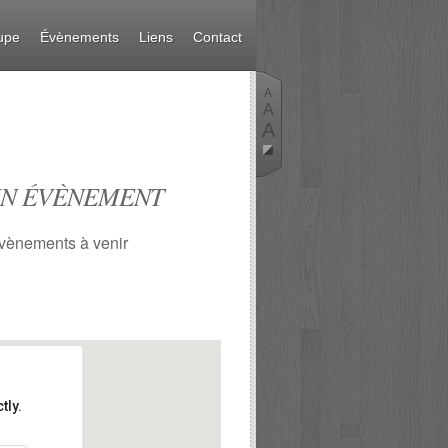
upe
Évènements
Liens
Contact
A
A
A
N ÉVÈNEMENT
vènements à venir
tly.