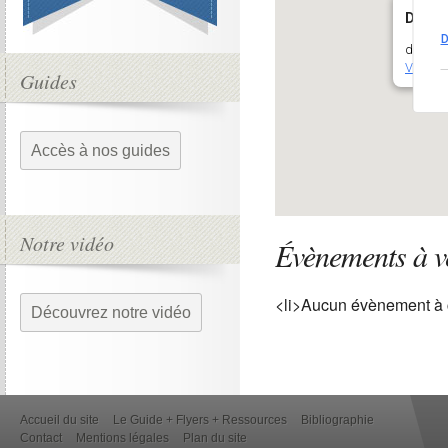
Domain
D
début d
Voir Év
Guides
Accès à nos guides
Notre vidéo
Évènements à v
<li>Aucun évènement à 
Découvrez notre vidéo
Accueil du site
Le Guide + Flyers + Ressources
Bibliographie
Contact
Mentions légales
Plan du site