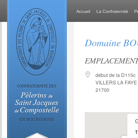
Accueil
La Confraternité
P
Domaine BOU
EMPLACEMEN
début de la D115c
VILLERS LA FAYE
21700
T