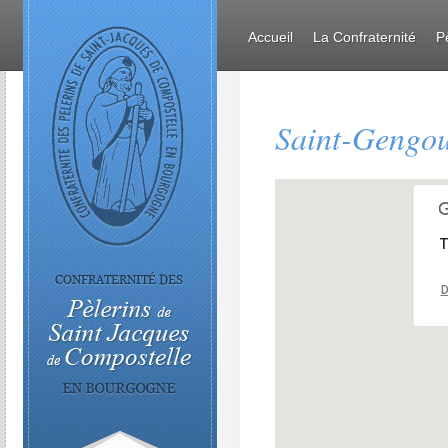
Accueil
La Confraternité
P
Saint-Gengou
T
D