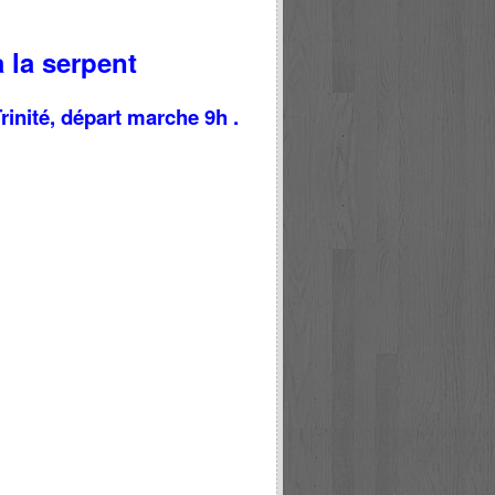
 la serpent
Trinité, départ marche 9h .