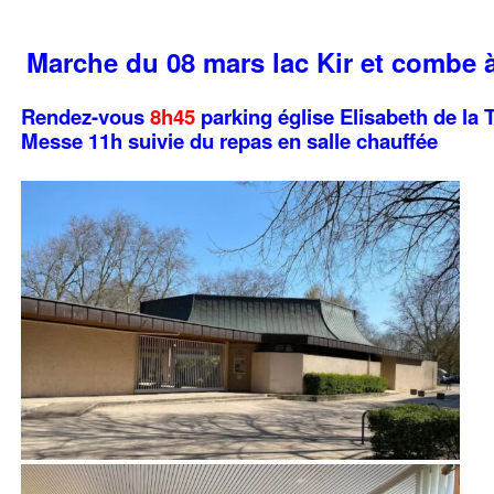
Marche du 08 mars lac Kir et combe à
Rendez-vous
8h45
parking église Elisabeth de la 
Messe 11h suivie du repas en salle chauffée