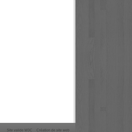
Site valide W3C
Création de site web