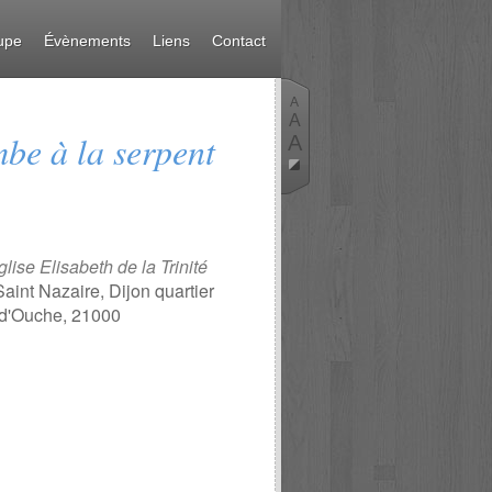
upe
Évènements
Liens
Contact
A
A
be à la serpent
A
lise Elisabeth de la Trinité
Saint Nazaire, Dijon quartier
 d'Ouche, 21000