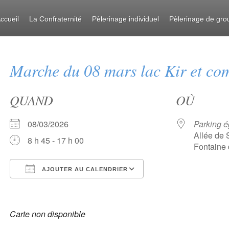
ccueil
La Confraternité
Pèlerinage individuel
Pèlerinage de gro
Marche du 08 mars lac Kir et com
QUAND
OÙ
08/03/2026
Parking ég
Allée de 
8 h 45 - 17 h 00
Fontaine
AJOUTER AU CALENDRIER
Télécharger ICS
Calendrier Google
iCalendar
Office 365
Outlook Live
Carte non disponible