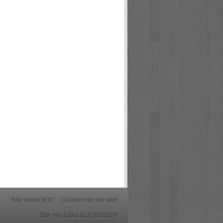
Site valide W3C
Création de site web
Site mis à jour le 21/07/2026