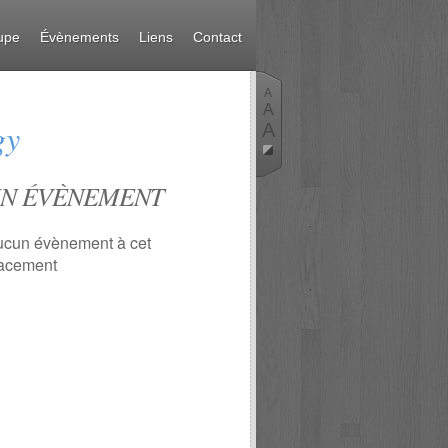
upe
Évènements
Liens
Contact
A
A
gy
A
N ÉVÈNEMENT
cun évènement à cet
acement