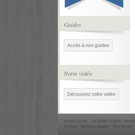
Guides
Accès à nos guides
Notre vidéo
Découvrez notre vidéo
Accueil du site
Le Guide + Flyers + Ress
Contact
Mentions légales
Plan du site