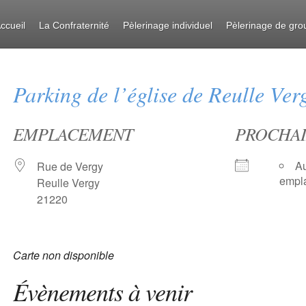
ccueil
La Confraternité
Pèlerinage individuel
Pèlerinage de gro
Parking de l’église de Reulle Ver
EMPLACEMENT
PROCHAI
Au
Rue de Vergy
empl
Reulle Vergy
21220
Carte non disponible
Évènements à venir