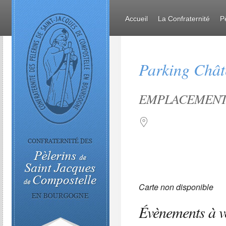
Accueil
La Confraternité
P
Parking Chât
EMPLACEMEN
Carte non disponible
Évènements à v