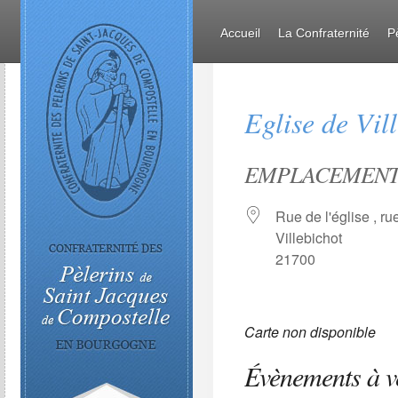
Accueil
La Confraternité
P
Eglise de Vil
EMPLACEMEN
Rue de l'église , ru
Villebichot
21700
Carte non disponible
Évènements à v